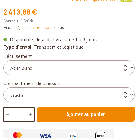
2 413,88 €
Contenu :
1 Stück
Prix TTC,
frais de livraison
en sus
Disponible, délai de livraison : 1 à 3 jours
Type d'envoi:
Transport et logistique
Sélectionnez
Déguisement
Sélectionnez
Compartiment de cuisson
Ajouter au panier