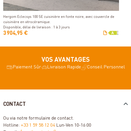
Di
Détails
Hergom Eclecsys 100 SE cuisinière en fonte noire, avec couvercle de
cuisinière en vitrocéramique.
V
Disponible, délai de livraison : 1 à 3 jours
3 904,95 €
2
VOS AVANTAGES
Paiement Sûr
Livraison Rapide
Conseil Personnel
CONTACT
Ou via notre
formulaire de contact
.
Hotline:
+33 1 59 58 12 04
Lun-Ven 10-16:00