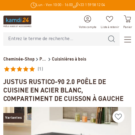
Lun - Ven 10:00 - 16:00
+33 1 59 58 12 04
tenu principal
Votre compte
Liste à retenir
Panier
Cheminée-Shop
Poêles et cheminées
Cuisinières à bois
(1)
Note moyenne de 5 sur 5 étoiles
JUSTUS RUSTICO-90 2.0 POÊLE DE
CUISINE EN ACIER BLANC,
COMPARTIMENT DE CUISSON À GAUCHE
Variantes