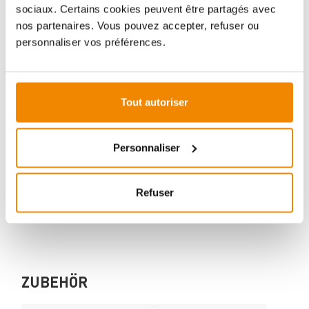
sociaux. Certains cookies peuvent être partagés avec
nos partenaires. Vous pouvez accepter, refuser ou
personnaliser vos préférences.
Votre conseiller en matière de poêles
et de cheminées:
Tout autoriser
Aboubakar Fofana vous conseille volontiers sur le
thème des poêles-cheminées. Aucune question ne
reste sans réponse, aucun problème n'est irrésolu.
Personnaliser
Vous avez des questions sur nos produits? N'hésitez
pas à nous contacter:
E-mail :
[email protected]
Refuser
Téléphone :
+33 1 59 58 12 04
ZUBEHÖR