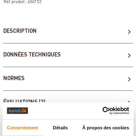
Réf. produit :
6347 52
DESCRIPTION
DONNÉES TECHNIQUES
NORMES
ÉVALUATIONS (2)
ACCESSOIRES
Consentement
Détails
À propos des cookies