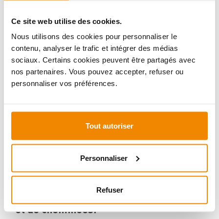
Ce site web utilise des cookies.
INFORMATIONS IMPORTANTES
Nous utilisons des cookies pour personnaliser le
contenu, analyser le trafic et intégrer des médias
sociaux. Certains cookies peuvent être partagés avec
Imprimer la fiche article
Question sur l’article
nos partenaires. Vous pouvez accepter, refuser ou
personnaliser vos préférences.
Tout autoriser
Personnaliser
Refuser
Votre conseiller en matière de poêles
et de cheminées: