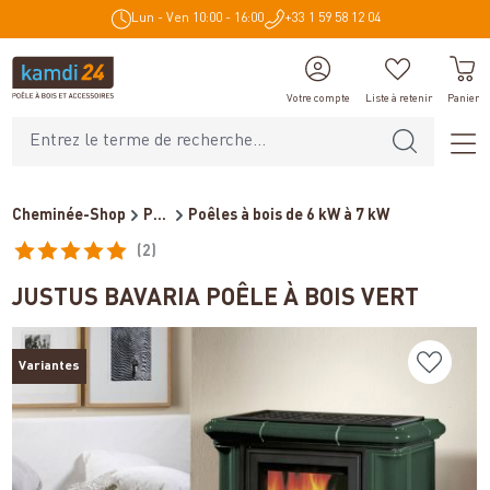
Lun - Ven 10:00 - 16:00
+33 1 59 58 12 04
tenu principal
Votre compte
Liste à retenir
Panier
Cheminée-Shop
Poêles et cheminées
Poêles à bois de 6 kW à 7 kW
(2)
Note moyenne de 5 sur 5 étoiles
JUSTUS BAVARIA POÊLE À BOIS VERT
Variantes