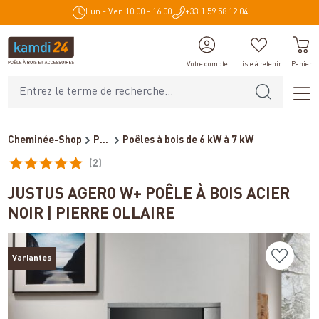
Lun - Ven 10:00 - 16:00
+33 1 59 58 12 04
tenu principal
Votre compte
Liste à retenir
Panier
Cheminée-Shop
Poêles et cheminées
Poêles à bois de 6 kW à 7 kW
(2)
Note moyenne de 5 sur 5 étoiles
JUSTUS AGERO W+ POÊLE À BOIS ACIER
NOIR | PIERRE OLLAIRE
Variantes