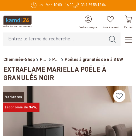
Lun - Ven 10:00 - 16:00
+33 1 59 58 12 04
tenu principal
Votre compte
Liste à retenir
Panier
Cheminée-Shop
Poêles et cheminées
Poêles à granulés / Cheminé...
Poêles à granulés de 6 à 8 kW
EXTRAFLAME MARIELLA POÊLE À
GRANULÉS NOIR
Variantes
(économie de 34%)