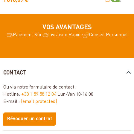
1 816,89 €
3
VOS AVANTAGES
Paiement Sûr
Livraison Rapide
Conseil Personnel
CONTACT
Ou via notre
formulaire de contact
.
Hotline:
+33 1 59 58 12 04
Lun-Ven 10-16:00
E-mail :
[email protected]
Révoquer un contrat