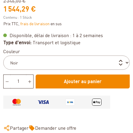
2 346,00 €
1 544,29 €
Contenu :
1 Stück
Prix TTC,
frais de livraison
en sus
Disponible, délai de livraison : 1 à 2 semaines
Type d'envoi:
Transport et logistique
Sélectionnez
Couleur
Ajouter au panier
Partager
Demander une offre