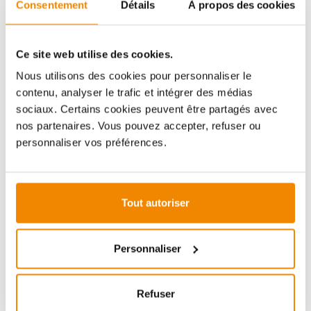
Consentement
Détails
À propos des cookies
Aboubakar Fofana vous conseille volontiers sur le
thème des poêles-cheminées. Aucune question ne
reste sans réponse, aucun problème n'est irrésolu.
Vous avez des questions sur nos produits? N'hésitez
Ce site web utilise des cookies.
pas à nous contacter:
Nous utilisons des cookies pour personnaliser le
E-mail :
[email protected]
contenu, analyser le trafic et intégrer des médias
Téléphone :
+33 1 59 58 12 04
sociaux. Certains cookies peuvent être partagés avec
nos partenaires. Vous pouvez accepter, refuser ou
personnaliser vos préférences.
ZUBEHÖR
Tout autoriser
Personnaliser
Refuser
ø 