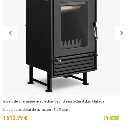
Détails
Insert de cheminée avec échangeur d'eau Schmitzker Malaga
Ju
Di
Disponible, délai de livraison : 1 à 3 jours
V
1 513,99 €
1