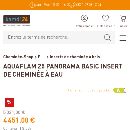
Lun - Ven 10:00 - 16:00
+33 1 59 58 12 04
tenu principal
Votre compte
Liste à retenir
Panier
Cheminée-Shop
Poêles et cheminées
Inserts de cheminée à bois...
AQUAFLAM 25 PANORAMA BASIC INSERT
DE CHEMINÉE À EAU
Fiche technique du produit
Variantes
%
(économie de 15%)
5 021,00 €
4 451,00 €
Contenu :
1 Stück