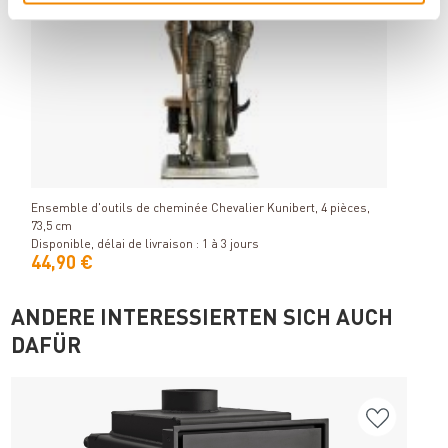
No
Si
Raik 
soudé
Détails
Dispon
Ensemble d'outils de cheminée Chevalier Kunibert, 4 pièces,
73,5 cm
Disponible, délai de livraison : 1 à 3 jours
44,90 €
68,
ANDERE INTERESSIERTEN SICH AUCH
DAFÜR