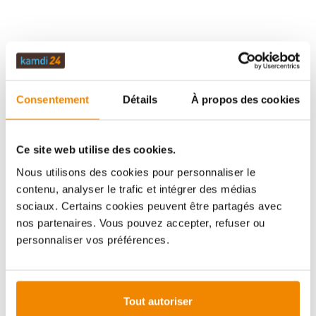
DESCRIPTION
Consentement
Détails
À propos des cookies
DONNÉES TECHNIQUES
Ce site web utilise des cookies.
ÉVALUATIONS (0)
Nous utilisons des cookies pour personnaliser le
contenu, analyser le trafic et intégrer des médias
sociaux. Certains cookies peuvent être partagés avec
INFORMATIONS IMPORTANTES
nos partenaires. Vous pouvez accepter, refuser ou
personnaliser vos préférences.
Imprimer la fiche article
Question sur l’article
Tout autoriser