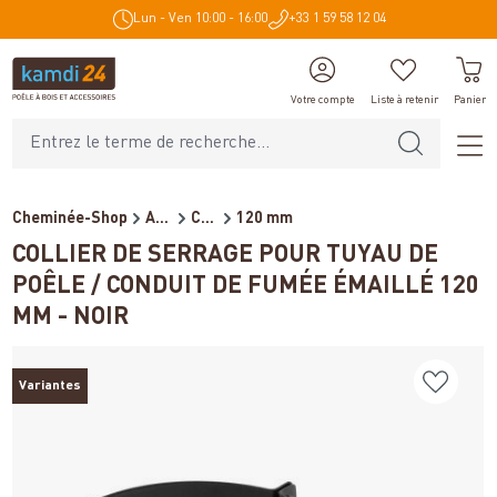
Lun - Ven 10:00 - 16:00
+33 1 59 58 12 04
tenu principal
Votre compte
Liste à retenir
Panier
Cheminée-Shop
Accessoires de cheminée
Conduits de fumée pour poêl...
120 mm
COLLIER DE SERRAGE POUR TUYAU DE
POÊLE / CONDUIT DE FUMÉE ÉMAILLÉ 120
MM - NOIR
Variantes