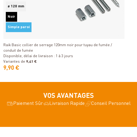
ø 120 mm
Noir
Simple paroi
Détails
Raik Basic collier de serrage 120mm noir pour tuyau de fumée /
R
conduit de fumée
f
Disponible, délai de livraison : 1 à 3 jours
Di
Variantes de
9,41 €
V
9,90 €
2
VOS AVANTAGES
Paiement Sûr
Livraison Rapide
Conseil Personnel