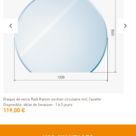
Détails
Plaque de verre Raik Kamin section circulaire incl. facette
R
Disponible, délai de livraison : 1 à 3 jours
Di
119,00 €
9