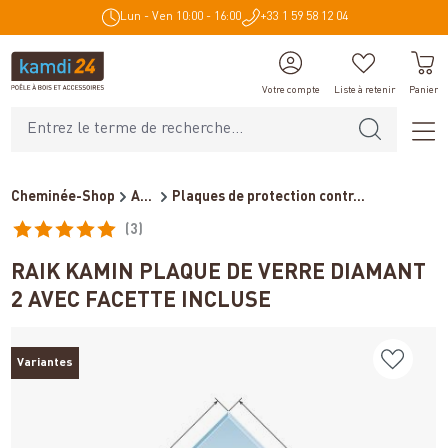
Lun - Ven 10:00 - 16:00
+33 1 59 58 12 04
tenu principal
Votre compte
Liste à retenir
Panier
Cheminée-Shop
Accessoires de cheminée
Plaques de protection contr...
(3)
Note moyenne de 5 sur 5 étoiles
RAIK KAMIN PLAQUE DE VERRE DIAMANT
2 AVEC FACETTE INCLUSE
Variantes