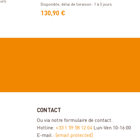
t de fumée
ours
Disponible, délai de livraison : 1 à 3 jours
130,90 €
CONTACT
Ou via notre
formulaire de contact
.
Hotline:
+33 1 59 58 12 04
Lun-Ven 10-16:00
E-mail :
[email protected]