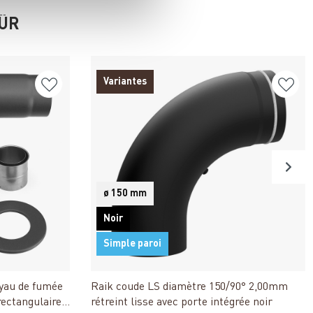
FÜR
Variantes
ø 150 mm
Noir
Simple paroi
Détails
uyau de fumée
Raik coude LS diamètre 150/90° 2,00mm
rectangulaire
rétreint lisse avec porte intégrée noir