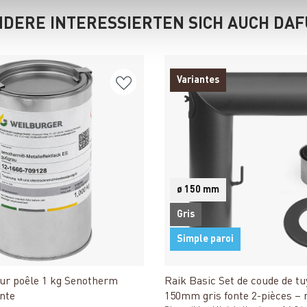
DERE INTERESSIERTEN SICH AUCH DA
Variantes
ø 150 mm
Gris
Simple paroi
Détails
Détails
our poêle 1 kg Senotherm
Raik Basic Set de coude de t
onte
150mm gris fonte 2-pièces – 