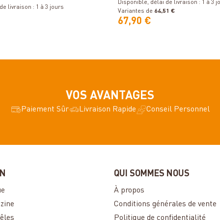
pour tuyau de fumée / condui
Disponible, délai de livraison : 1 à 3 j
e livraison : 1 à 3 jours
Variantes de
64,51 €
67,90 €
VOS AVANTAGES
Paiement Sûr
Livraison Rapide
Conseil Personnel
ON
QUI SOMMES NOUS
ue
À propos
zine
Conditions générales de vente
êles
Politique de confidentialité