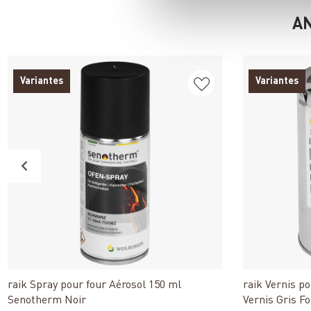
AN
Variantes
Variantes
Détails
raik Spray pour four Aérosol 150 ml
raik Vernis p
Senotherm Noir
Vernis Gris F