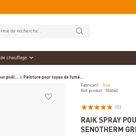
de chauffage
ur poêl...
Peinture pour tuyau de fumé...
Fabricant:
Raik
Réf. produit :
704040
(1)
Note moyenne de 5 sur 5 éto
RAIK SPRAY PO
SENOTHERM GRI