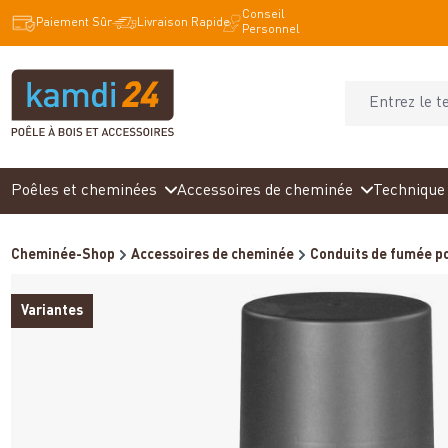
Conseil
recherche
Passer à la navigation principale
Paiement Sûr
Livraison Rapide
Personnel
Poêles et cheminées
Accessoires de cheminée
Technique 
Cheminée-Shop
Accessoires de cheminée
Conduits de fumée po
Variantes