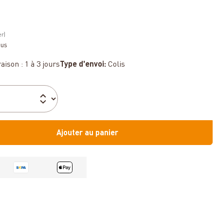
er)
sus
aison : 1 à 3 jours
Type d'envoi:
Colis
Ajouter au panier