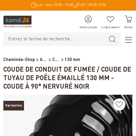
Lun - Ven 10:00 - 16:00
+33 1 59 58 12 04
tenu principal
Votre compte
Liste à retenir
Panier
Cheminée-Shop
Accessoires de cheminée
Conduits de fumée pour poêl...
130 mm
COUDE DE CONDUIT DE FUMÉE / COUDE DE
TUYAU DE POÊLE ÉMAILLÉ 130 MM -
COUDE À 90° NERVURÉ NOIR
Variantes