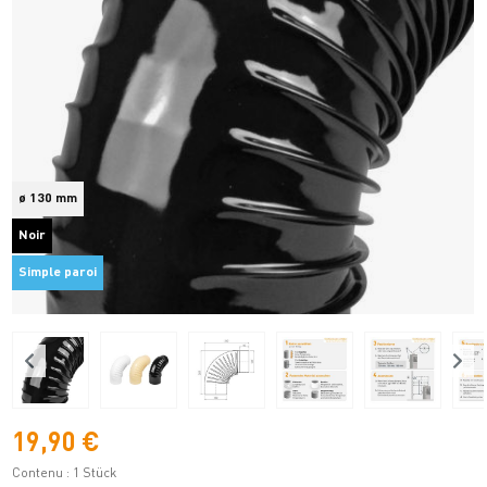
ø 130 mm
Noir
Simple paroi
19,90 €
Contenu :
1 Stück