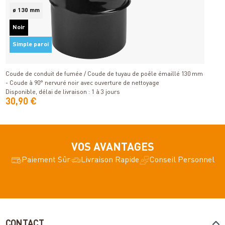
ø 130 mm
C
Noir
- 
Simple paroi
Détails
Di
Coude de conduit de fumée / Coude de tuyau de poêle émaillé 130 mm
- Coude à 90° nervuré noir avec ouverture de nettoyage
Disponible, délai de livraison : 1 à 3 jours
30,90 €
3
VOS AVANTAGES
Paiement Sûr
Livraison Rapide
Conseil Personnel
CONTACT