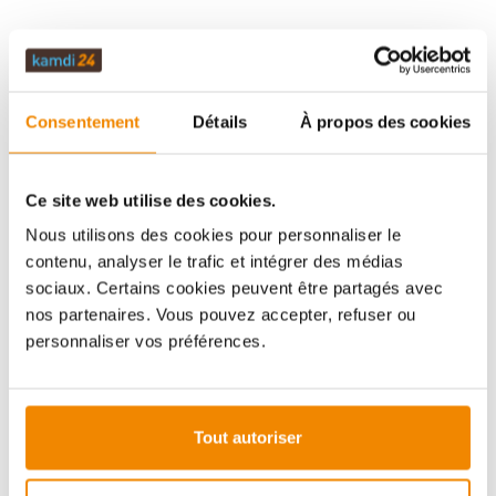
Consentement
Détails
À propos des cookies
Ce site web utilise des cookies.
Votre conseiller en matière de poêles
Nous utilisons des cookies pour personnaliser le
contenu, analyser le trafic et intégrer des médias
et de cheminées:
sociaux. Certains cookies peuvent être partagés avec
Aboubakar Fofana vous conseille volontiers sur le
nos partenaires. Vous pouvez accepter, refuser ou
thème des poêles-cheminées. Aucune question ne
personnaliser vos préférences.
reste sans réponse, aucun problème n'est irrésolu.
Vous avez des questions sur nos produits? N'hésitez
pas à nous contacter:
E-mail :
[email protected]
Tout autoriser
Téléphone :
+33 1 59 58 12 04