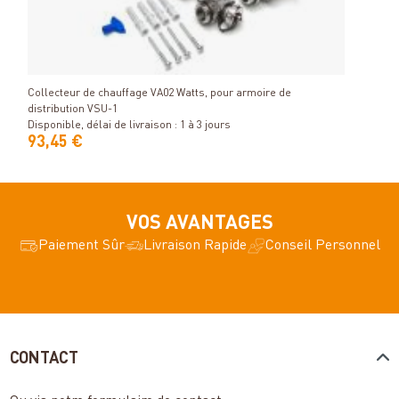
Détails
Collecteur de chauffage VA02 Watts, pour armoire de
Actio
distribution VSU-1
de ci
Disponible, délai de livraison : 1 à 3 jours
Heim
Dispon
93,45 €
14,
VOS AVANTAGES
Paiement Sûr
Livraison Rapide
Conseil Personnel
CONTACT