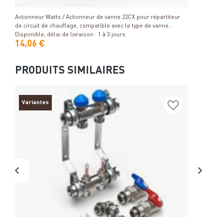
Détails
Actionneur Watts / Actionneur de vanne 22CX pour répartiteur
Armoi
de circuit de chauffage, compatible avec le type de vanne
chauf
Heimeier
Disponible, délai de livraison : 1 à 3 jours
Dispo
14,06 €
136
PRODUITS SIMILAIRES
Variantes
Va