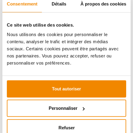
Consentement
Détails
À propos des cookies
Aboubakar Fofana vous conseille volontiers sur le
thème des poêles-cheminées. Aucune question ne
reste sans réponse, aucun problème n'est irrésolu.
Ce site web utilise des cookies.
Vous avez des questions sur nos produits? N'hésitez
Nous utilisons des cookies pour personnaliser le
pas à nous contacter:
contenu, analyser le trafic et intégrer des médias
E-mail :
[email protected]
sociaux. Certains cookies peuvent être partagés avec
Téléphone :
+33 1 59 58 12 04
nos partenaires. Vous pouvez accepter, refuser ou
personnaliser vos préférences.
ZUBEHÖR
Tout autoriser
(économie de 11%)
Personnaliser
Refuser