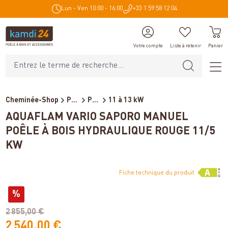
Lun - Ven 10:00 - 16:00
+33 1 59 58 12 04
tenu principal
Votre compte
Liste à retenir
Panier
Cheminée-Shop
Poêles et cheminées
Poêles à bois bouilleur
11 à 13 kW
AQUAFLAM VARIO SAPORO MANUEL
POÊLE À BOIS HYDRAULIQUE ROUGE 11/5
KW
Fiche technique du produit
Variantes
%
(économie de 15%)
2 855,00 €
2 540,00 €