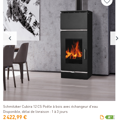
S
Détails
Di
Schmitzker Cubira 12 CS Poêle à bois avec échangeur d'eau
Disponible, délai de livraison : 1 à 3 jours
2 422,99 €
1