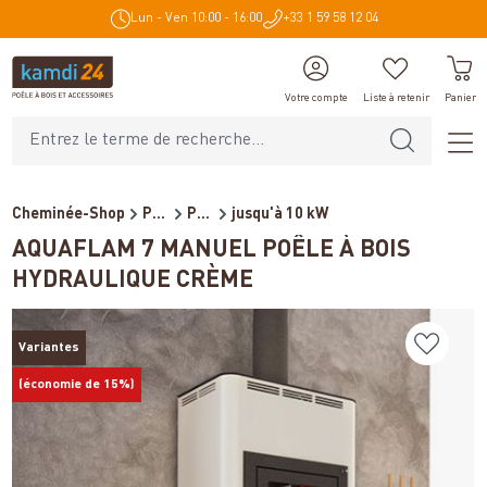
Lun - Ven 10:00 - 16:00
+33 1 59 58 12 04
tenu principal
Votre compte
Liste à retenir
Panier
Cheminée-Shop
Poêles et cheminées
Poêles à bois bouilleur
jusqu'à 10 kW
AQUAFLAM 7 MANUEL POÊLE À BOIS
HYDRAULIQUE CRÈME
Variantes
(économie de 15%)