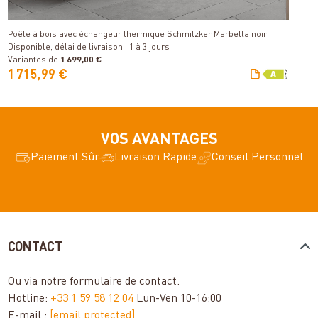
Détails
Di
Poêle à bois avec échangeur thermique Schmitzker Marbella noir
Disponible, délai de livraison : 1 à 3 jours
Variantes de
1 699,00 €
V
1 715,99 €
5
VOS AVANTAGES
Paiement Sûr
Livraison Rapide
Conseil Personnel
CONTACT
Ou via notre
formulaire de contact
.
Hotline:
+33 1 59 58 12 04
Lun-Ven 10-16:00
E-mail :
[email protected]