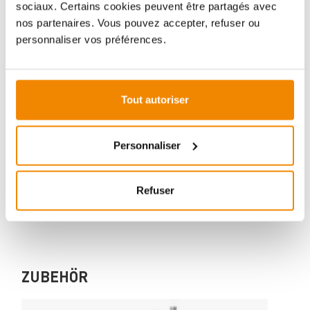
sociaux. Certains cookies peuvent être partagés avec
nos partenaires. Vous pouvez accepter, refuser ou
personnaliser vos préférences.
Votre conseiller en matière de poêles
et de cheminées:
Tout autoriser
Aboubakar Fofana vous conseille volontiers sur le
thème des poêles-cheminées. Aucune question ne
reste sans réponse, aucun problème n'est irrésolu.
Personnaliser
Vous avez des questions sur nos produits? N'hésitez
pas à nous contacter:
E-mail :
[email protected]
Refuser
Téléphone :
+33 1 59 58 12 04
ZUBEHÖR