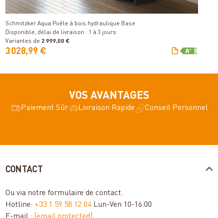
Détails
Di
Schmitzker Aqua Poêle à bois hydraulique Base
Disponible, délai de livraison : 1 à 3 jours
Variantes de
2 999,00 €
V
3 028,99 €
1
VOS AVANTAGES
Paiement Sûr
Livraison Rapide
Conseil Personnel
CONTACT
Ou via notre
formulaire de contact
.
Hotline:
+33 1 59 58 12 04
Lun-Ven 10-16:00
E-mail :
[email protected]