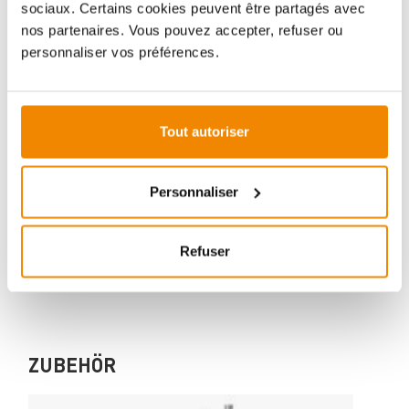
sociaux. Certains cookies peuvent être partagés avec
nos partenaires. Vous pouvez accepter, refuser ou
personnaliser vos préférences.
Votre conseiller en matière de poêles
et de cheminées:
Tout autoriser
Aboubakar Fofana vous conseille volontiers sur le
thème des poêles-cheminées. Aucune question ne
reste sans réponse, aucun problème n'est irrésolu.
Personnaliser
Vous avez des questions sur nos produits? N'hésitez
pas à nous contacter:
E-mail :
[email protected]
Refuser
Téléphone :
+33 1 59 58 12 04
ZUBEHÖR