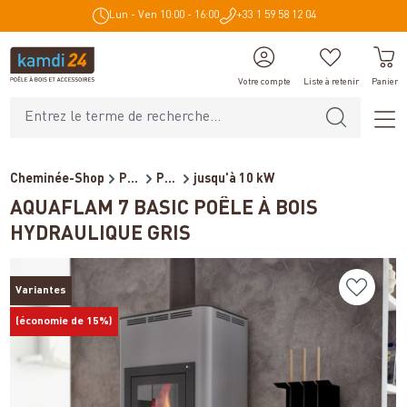
Lun - Ven 10:00 - 16:00
+33 1 59 58 12 04
tenu principal
Votre compte
Liste à retenir
Panier
Cheminée-Shop
Poêles et cheminées
Poêles à bois bouilleur
jusqu'à 10 kW
AQUAFLAM 7 BASIC POÊLE À BOIS
HYDRAULIQUE GRIS
Variantes
(économie de 15%)