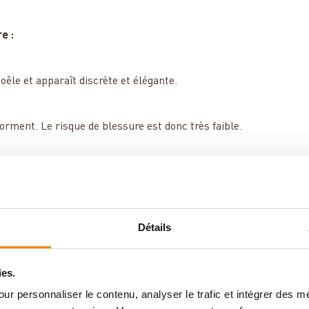
e :
oêle et apparaît discrète et élégante.
forment. Le risque de blessure est donc très faible.
lles. Lors de l'ouverture de la porte du foyer, des étincelles et
 le sol. La plaque de verre empêche qu'il ne soit endommagé.
est obligatoire. C'est-à-dire que la zone devant et à côté du
plaque en verre, métal ou pierre est idéale pour cela.
Détails
laque est transparente, la protection est assurée tout en
ies.
ur personnaliser le contenu, analyser le trafic et intégrer des 