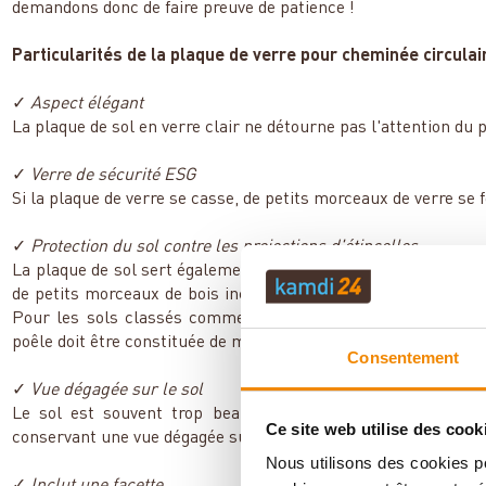
demandons donc de faire preuve de patience !
Particularités de la plaque de verre pour cheminée circulair
✓
Aspect élégant
La plaque de sol en verre clair ne détourne pas l'attention du p
✓
Verre de sécurité ESG
Si la plaque de verre se casse, de petits morceaux de verre se 
✓
Protection du sol contre les projections d'étincelles
La plaque de sol sert également de protection contre les étince
de petits morceaux de bois incandescents peuvent tomber sur
Pour les sols classés comme inflammables, cette protection 
poêle doit être constituée de matériaux non inflammables. Une 
Consentement
✓
Vue dégagée sur le sol
Le sol est souvent trop beau pour être caché. Comme la p
Ce site web utilise des cook
conservant une vue dégagée sur le sol.
Nous utilisons des cookies po
✓
Inclut une facette