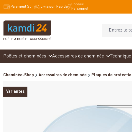
Conseil
recherche
Passer à la navigation principale
Paiement Sûr
Livraison Rapide
Personnel
Poêles et cheminées
Accessoires de cheminée
Technique 
Cheminée-Shop
Accessoires de cheminée
Plaques de protection
Variantes