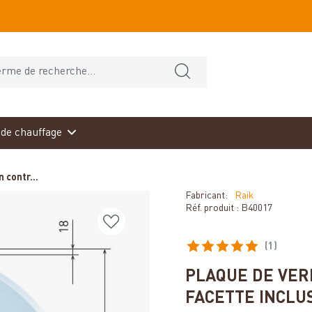
de chauffage
 contr...
Fabricant:
Raik
Réf. produit :
B40017
(1)
Note moyenne de 5 sur 5 éto
PLAQUE DE VER
FACETTE INCLU